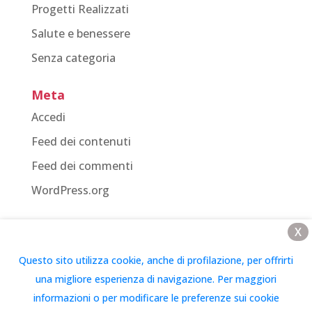
Progetti Realizzati
Salute e benessere
Senza categoria
Meta
Accedi
Feed dei contenuti
Feed dei commenti
WordPress.org
X
Questo sito utilizza cookie, anche di profilazione, per offrirti
Vivi Down OdV – Associazione Italiana per la Ricerca
una migliore esperienza di navigazione. Per maggiori
Scientifica e per la Tutela della Persona con
informazioni o per modificare le preferenze sui cookie