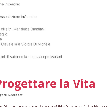
rogettare la Vita
getti Realizzati
um M. Toschi della Fondazione SON – Speranza Oltre Noi, si 