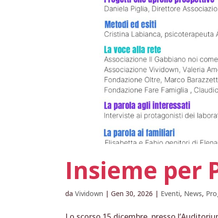
Insieme per P
da
Vividown
|
Gen 30, 2026
|
Eventi
,
News
,
Pro
Lo scorso 15 dicembre, presso l’Auditori